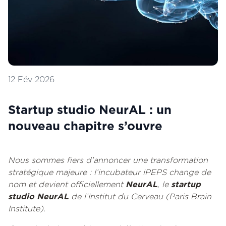
12 Fév 2026
Startup studio NeurAL : un
nouveau chapitre s’ouvre
Nous sommes fiers d’annoncer une transformation
stratégique majeure : l’incubateur iPEPS change de
nom et devient officiellement
NeurAL
, le
startup
studio NeurAL
de l’Institut du Cerveau (Paris Brain
Institute).